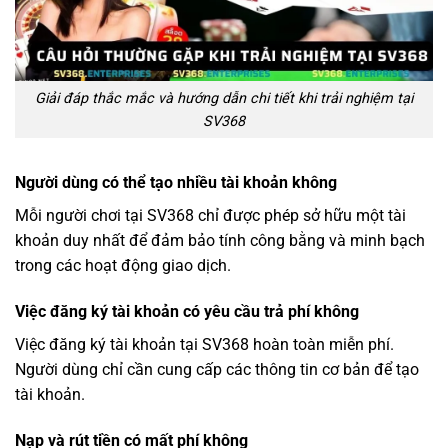
Giải đáp thắc mắc và hướng dẫn chi tiết khi trải nghiệm tại
SV368
Người dùng có thể tạo nhiều tài khoản không
Mỗi người chơi tại SV368 chỉ được phép sở hữu một tài
khoản duy nhất để đảm bảo tính công bằng và minh bạch
trong các hoạt động giao dịch.
Việc đăng ký tài khoản có yêu cầu trả phí không
Việc đăng ký tài khoản tại SV368 hoàn toàn miễn phí.
Người dùng chỉ cần cung cấp các thông tin cơ bản để tạo
tài khoản.
Nạp và rút tiền có mất phí không