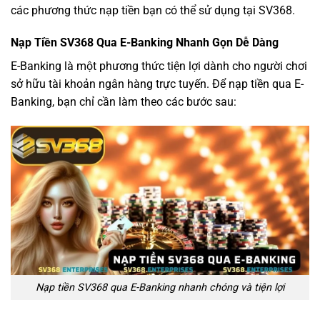
các phương thức nạp tiền bạn có thể sử dụng tại SV368.
Nạp Tiền SV368 Qua E-Banking Nhanh Gọn Dễ Dàng
E-Banking là một phương thức tiện lợi dành cho người chơi
sở hữu tài khoản ngân hàng trực tuyến. Để nạp tiền qua E-
Banking, bạn chỉ cần làm theo các bước sau:
Nạp tiền SV368 qua E-Banking nhanh chóng và tiện lợi