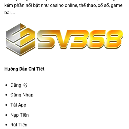
kém phần nổi bật như casino online, thể thao, xổ số, game
bài,...
Hướng Dẫn Chi Tiết
Đăng Ký
Đăng Nhập
Tải App
Nạp Tiền
Rút Tiền